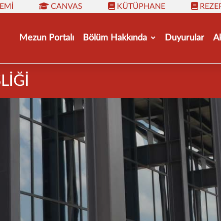
TEMI
CANVAS
KÜTÜPHANE
REZE
Mezun Portalı
Bölüm Hakkında
Duyurular
A
LİĞİ