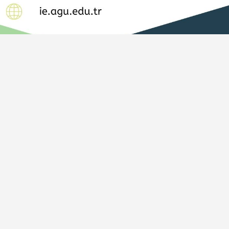
+90 352 224 88 00 (PBX)
+90 850 360 
Dahili:7281
+90 549 241 
+90 352 338 88 28 (FAX)
Copyright ©
2026 Abdullah Gül Üniversitesi. Tüm hakları saklıdır.