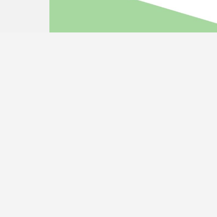
Abdullah Gül Üniversitesi Rektörlüğü Sümer
Kampüsü, 38080 Kayseri / TÜRKİYE
E-posta:
ie.agu.edu.tr