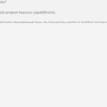
yim?
azla projeye başvuru yapabilirsiniz.
elişimini desteklemek hem de üniversite-sektör iş birliğini güçl
ak ziyaret edebilirsiniz.
+90 352 224 88 00 (PBX)
+90 850 360 
Dahili:7281
+90 549 241 
+90 352 338 88 28 (FAX)