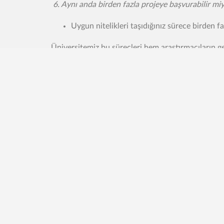
6. Aynı anda birden fazla projeye başvurabilir mi
Uygun nitelikleri taşıdığınız sürece birden f
Üniversitemiz bu süreçleri hem araştırmacıların g
ilanlarını takip etmek için web sitemizi düzenli olar
Abdullah Gül Üniversitesi Rektörlüğü Sümer
Kampüsü, 38080 Kayseri / TÜRKİYE
E-posta:
ie.agu.edu.tr