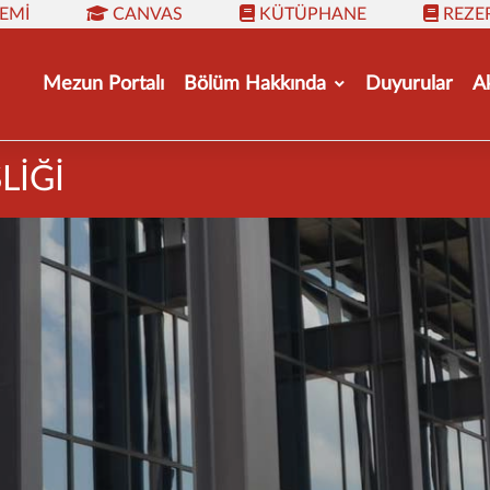
TEMI
CANVAS
KÜTÜPHANE
REZE
Mezun Portalı
Bölüm Hakkında
Duyurular
A
LİĞİ