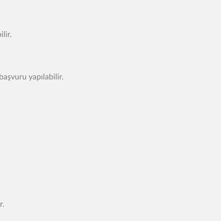
lir.
aşvuru yapılabilir.
r.