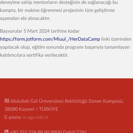
deneyime sahip mentorların desteğinin de sağlanacağı bu
kampta, bir makine öğrenmesi projesinin tüm geliştirme
aşamaları ele alınacaktır.
Başvurular 5 Mart 2024 tarihine kadar
https://form.jotform.com/Miuul_/HerDataCamp
linki üzerinden
yapılacak olup, eğitim sonunda programı başarıyla tamamlayan
katılımcılara sertifika verilecektir.
Abdullah Gül Üniversitesi Rektörlüğü Sümer Kampüsü,
38080 Kayseri / TÜRKİYE
E-posta:
ie.agu.edu.tr
+90 352 224 88 00 (PBX) Dahili:7281