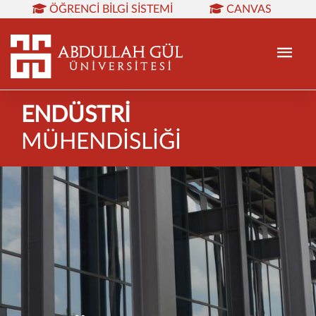
ÖĞRENCI BILGI SISTEMI
CANVAS
KÜTÜPHANE
REZERVASYON
WEB MAIL
TR
EN
ENDÜSTRİ
MÜHENDİSLİĞİ