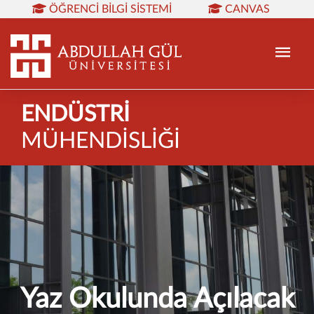
ÖĞRENCI BILGI SISTEMI
CANVAS
KÜTÜPHANE
REZERVASYON
WEB MAIL
TR
EN
ENDÜSTRİ
MÜHENDİSLİĞİ
Yaz Okulunda Açılacak