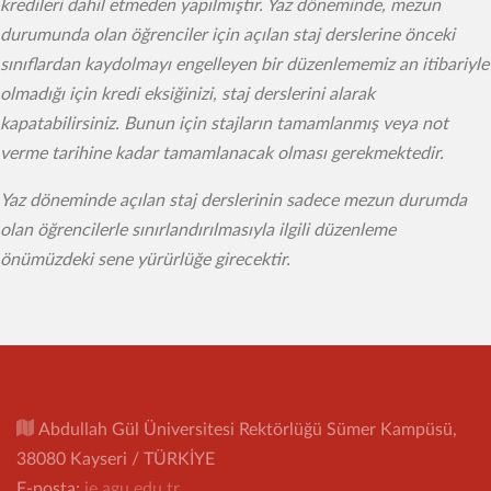
kredileri dahil etmeden yapılmıştır. Yaz döneminde, mezun
durumunda olan öğrenciler için açılan staj derslerine önceki
sınıflardan kaydolmayı engelleyen bir düzenlememiz an itibariyle
olmadığı için kredi eksiğinizi, staj derslerini alarak
kapatabilirsiniz. Bunun için stajların tamamlanmış veya not
verme tarihine kadar tamamlanacak olması gerekmektedir.
Yaz döneminde açılan staj derslerinin sadece mezun durumda
olan öğrencilerle sınırlandırılmasıyla ilgili düzenleme
önümüzdeki sene yürürlüğe girecektir.
Abdullah Gül Üniversitesi Rektörlüğü Sümer Kampüsü,
38080 Kayseri / TÜRKİYE
E-posta:
ie.agu.edu.tr