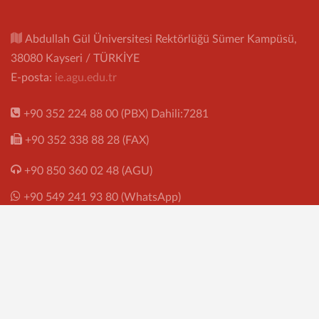
Abdullah Gül Üniversitesi Rektörlüğü Sümer Kampüsü,
38080 Kayseri / TÜRKİYE
E-posta:
ie.agu.edu.tr
+90 352 224 88 00 (PBX) Dahili:7281
+90 352 338 88 28 (FAX)
+90 850 360 02 48 (AGU)
+90 549 241 93 80 (WhatsApp)