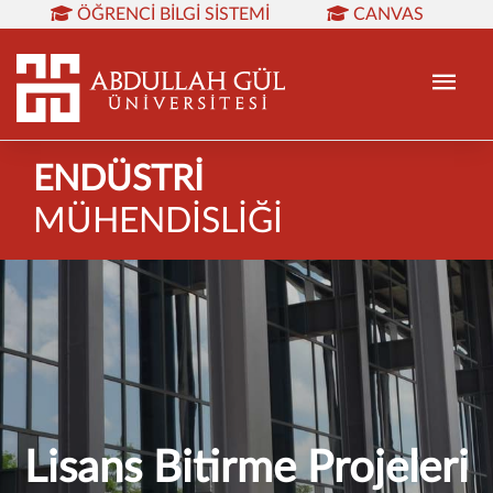
ÖĞRENCI BILGI SISTEMI
CANVAS
KÜTÜPHANE
REZERVASYON
WEB MAIL
TR
EN
ENDÜSTRİ
MÜHENDİSLİĞİ
Lisans Bitirme Projeleri