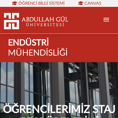
ÖĞRENCI BILGI SISTEMI
CANVAS
KÜTÜPHANE
REZERVASYON
WEB MAIL
TR
EN
ENDÜSTRİ
MÜHENDİSLİĞİ
ÖĞRENCİLERİMİZ STAJ