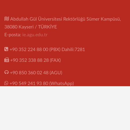
Abdullah Gül Üniversitesi Rektörlüğü Sümer Kampüsü,
38080 Kayseri / TÜRKİYE
E-posta:
ie.agu.edu.tr
+90 352 224 88 00 (PBX) Dahili:7281
+90 352 338 88 28 (FAX)
+90 850 360 02 48 (AGU)
+90 549 241 93 80 (WhatsApp)