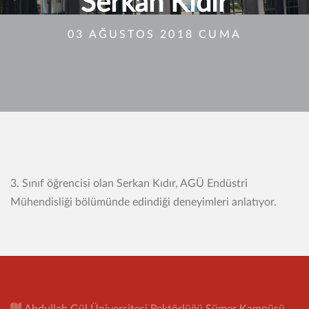
Serkan Kıdır
03 AĞUSTOS 2018 CUMA
3. Sınıf öğrencisi olan Serkan Kıdır, AGÜ Endüstri
Mühendisliği bölümünde edindiği deneyimleri anlatıyor.
Abdullah Gül Üniversitesi Rektörlüğü Sümer Kampüsü,