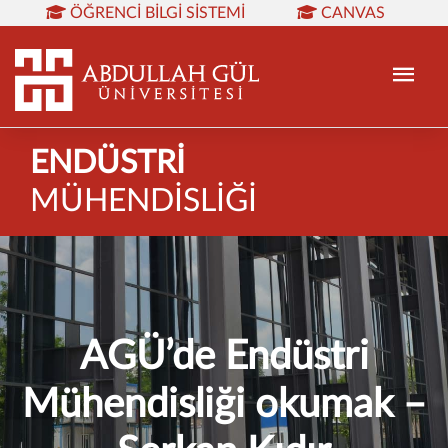
ÖĞRENCI BILGI SISTEMI
CANVAS
KÜTÜPHANE
REZERVASYON
WEB MAIL
TR
EN
ENDÜSTRİ
MÜHENDİSLİĞİ
AGÜ’de Endüstri
Mühendisliği okumak –