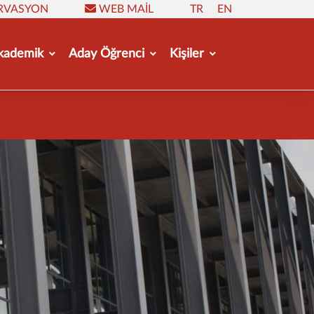
RVASYON
WEB MAIL
TR
EN
kademik
Aday Öğrenci
Kişiler