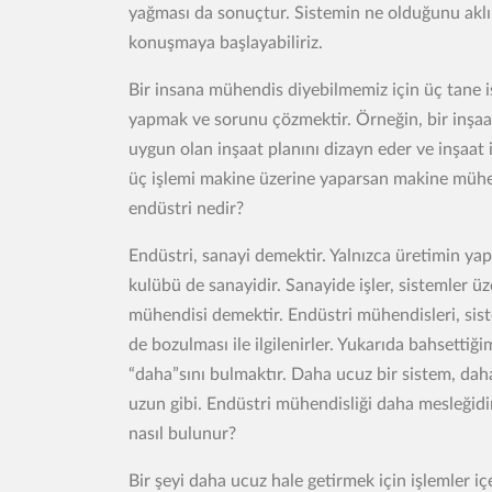
yağması da sonuçtur. Sistemin ne olduğunu aklı
konuşmaya başlayabiliriz.
Bir insana mühendis diyebilmemiz için üç tane iş
yapmak ve sorunu çözmektir. Örneğin, bir inşaat 
uygun olan inşaat planını dizayn eder ve inşaat
üç işlemi makine üzerine yaparsan makine mühen
endüstri nedir?
Endüstri, sanayi demektir. Yalnızca üretimin yapıl
kulübü de sanayidir. Sanayide işler, sistemler ü
mühendisi demektir. Endüstri mühendisleri, siste
de bozulması ile ilgilenirler. Yukarıda bahsettiğ
“daha”sını bulmaktır. Daha ucuz bir sistem, dah
uzun gibi. Endüstri mühendisliği daha mesleğidi
nasıl bulunur?
Bir şeyi daha ucuz hale getirmek için işlemler 