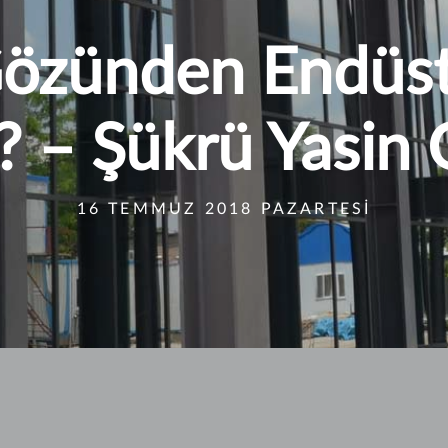
özünden Endüstr
? – Şükrü Yasin
16 TEMMUZ 2018 PAZARTESI