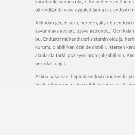
kararlar ile sonuca ulaşır. Bu nedenle en önemli 
öğrendiğinde veya uyguladığında ise, endüstri 
Aklından geçen soru, nerede çalışır bu endüstri
savunmaya avukat, uzaya astronot… Geri kalan
bu. Endüstri mühendisleri sistemin olduğu herha
kurumu olabilirken özel de olabilir. İstersen ken
alanlarda farklı pozisyonlarda çalışabilirsin. Ke
pek olası değil.
Aslına bakarsan, hepimiz endüstri mühendisiyiz
beklentilerimize yakın şekilde yaşamaya çalışıy
açısı katmak istersen, matematiği severim, fizi
haberdar olmak istiyorum fakat ayrıntılarla ben
uygun bir meslek.