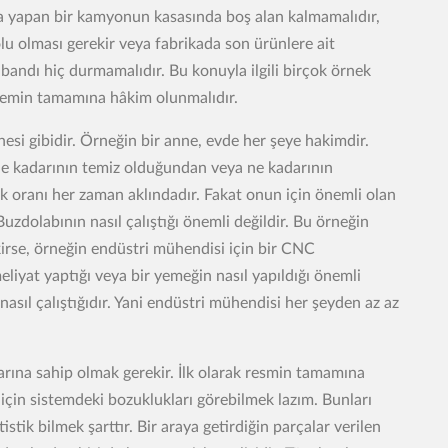
ma yapan bir kamyonun kasasında boş alan kalmamalıdır,
u olması gerekir veya fabrikada son ürünlere ait
ndı hiç durmamalıdır. Bu konuyla ilgili birçok örnek
sistemin tamamına hâkim olunmalıdır.
esi gibidir. Örneğin bir anne, evde her şeye hakimdir.
 ne kadarının temiz olduğundan veya ne kadarının
uk oranı her zaman aklındadır. Fakat onun için önemli olan
uzdolabının nasıl çalıştığı önemli değildir. Bu örneğin
kirse, örneğin endüstri mühendisi için bir CNC
meliyat yaptığı veya bir yemeğin nasıl yapıldığı önemli
nasıl çalıştığıdır. Yani endüstri mühendisi her şeyden az az
arına sahip olmak gerekir. İlk olarak resmin tamamına
 için sistemdeki bozuklukları görebilmek lazım. Bunları
stik bilmek şarttır. Bir araya getirdiğin parçalar verilen