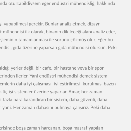
nda oturtabildiysem eğer endüstri mühendisliği hakkında
i yapabilmesi gerekir. Bunlar analiz etmek, dizayn
mühendisi ilk olarak, binanın dikileceği alanı analiz eder,
 işleminin tamamlanması ile sorunu çözmüş olur. Eğer bu
disi, gıda üzerine yaparsan gıda mühendisi olursun. Peki
dığı yerler değil, bir cafe, bir hastane veya bir spor
zerinden ilerler. Yani endüstri mühendisi demek sistem
mlerin daha iyi çalışması, iyileştirilmesi, kurulması bazen
im üç işi sistemler üzerine yaparlar. Amaç her zaman
a fazla para kazandıran bir sistem, daha güvenli, daha
r yani. Her zaman dahasını bulmaya çalışırız. Peki daha
içerisinde boşa zaman harcanan, boşa masraf yapılan