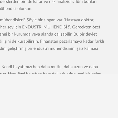
derslerden biri de karar ve risk analizidir. Tüm bunları
mühendisi olursun.
 mühendisleri? Şöyle bir slogan var “Hastaya doktor,
 her şey için ENDÜSTRİ MÜHENDİSİ !”. Gerçekten özet
ngi bir kurumda veya alanda çalışabilir. Bu bir devlet
di işini de kurabilirsin. Finanstan pazarlamaya kadar farklı
ndini geliştirmiş bir endüstri mühendisinin işsiz kalması
. Kendi hayatımızı hep daha mutlu, daha uzun ve daha
oruz. Hem özel hayatına hem de kariyerine yeni bir bakış
k ve kimya biraz uzak dursun benden dersen, her şeyden
i boğmayın diyorsan endüstri mühendisliği senin için